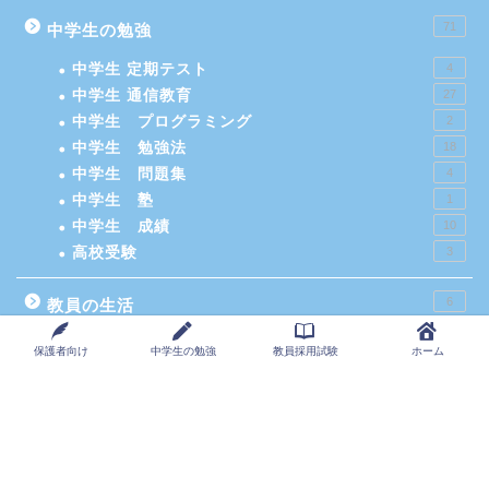
71
中学生の勉強
中学生 定期テスト
4
中学生 通信教育
27
中学生 プログラミング
2
中学生 勉強法
18
中学生 問題集
4
中学生 塾
1
中学生 成績
10
高校受験
3
6
教員の生活
保護者向け
中学生の勉強
教員採用試験
ホーム
24
教員採用試験
人物試験対策
2
合格の秘訣
3
志望動機
1
教員採用試験おすすめの参考書
1