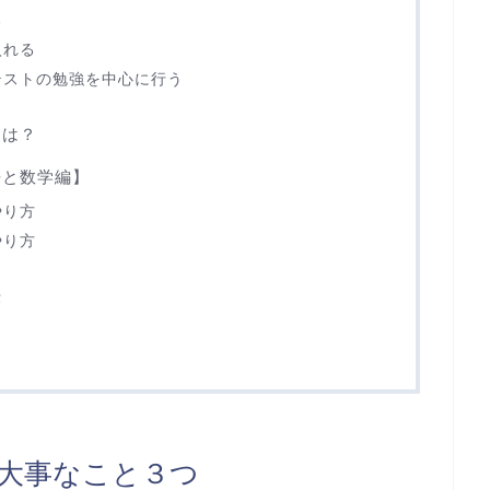
る
入れる
テストの勉強を中心に行う
とは？
語と数学編】
やり方
やり方
法
大事なこと３つ