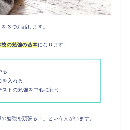
と
を
３つ
お話します。
学校の勉強の基本
になります。
やる
力を入れる
テストの勉強を中心に行う
部の勉強を頑張る！」という人がいます。