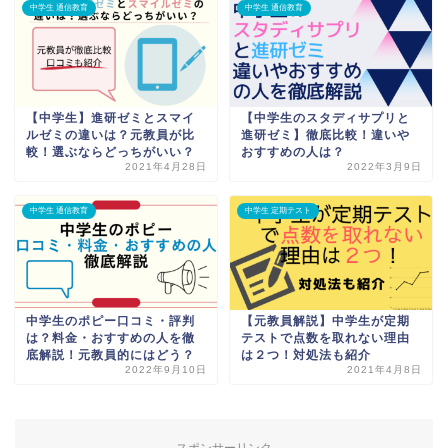
中学生 通信教育
中学生 通信教育
【中学生】進研ゼミとスマイ
【中学生のスタディサプリと
ルゼミの違いは？元教員が比
進研ゼミ】徹底比較！違いや
較！選ぶならどっちがいい？
おすすめの人は？
2021年4月28日
2022年3月9日
中学生 通信教育
中学生 定期テスト
中学生のポピー口コミ・評判
【元教員解説】中学生が定期
は？料金・おすすめの人を徹
テストで点数を取れない理由
底解説！元教員的にはどう？
は２つ！対処法も紹介
2022年9月10日
2021年4月8日