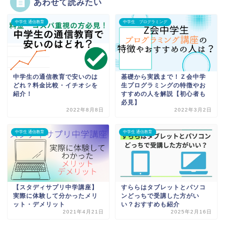
あわせて読みたい
中学生 通信教育
中学生 プログラミング
中学生の通信教育で安いのは
基礎から実践まで！Ｚ会中学
どれ？料金比較・イチオシを
生プログラミングの特徴やお
紹介！
すすめの人を解説【初心者も
必見】
2022年8月8日
2022年3月2日
中学生 通信教育
中学生 通信教育
【スタディサプリ中学講座】
すららはタブレットとパソコ
実際に体験して分かったメリ
ンどっちで受講した方がい
ット・デメリット
い？おすすめも紹介
2021年4月21日
2025年2月16日